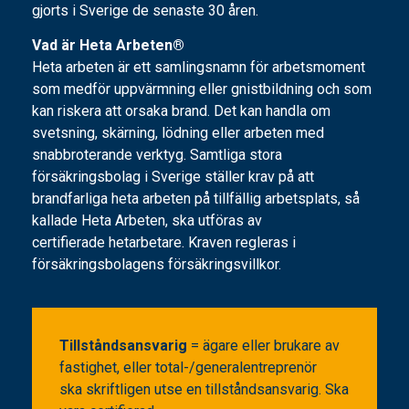
gjorts i Sverige de senaste 30 åren.
Vad är Heta Arbeten®
Heta arbeten är ett samlingsnamn för arbetsmoment
som medför uppvärmning eller gnistbildning och som
kan riskera att orsaka brand. Det kan handla om
svetsning, skärning, lödning eller arbeten med
snabbroterande verktyg. Samtliga stora
försäkringsbolag i Sverige ställer krav på att
brandfarliga heta arbeten på tillfällig arbetsplats, så
kallade Heta Arbeten, ska utföras av
certifierade hetarbetare. Kraven regleras i
försäkringsbolagens försäkringsvillkor.
Tillståndsansvarig
= ägare eller brukare av
fastighet, eller total-/generalentreprenör
ska skriftligen utse en tillståndsansvarig. Ska