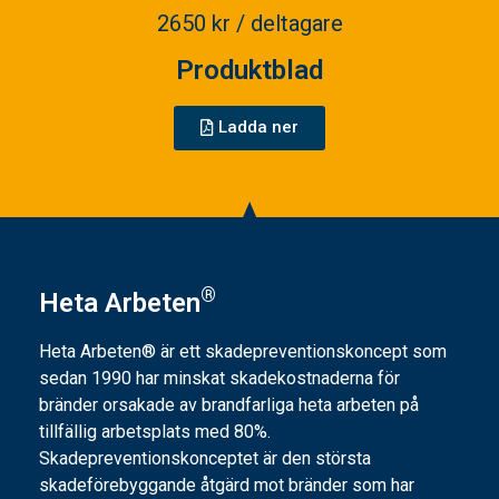
2650 kr / deltagare
Produktblad
Ladda ner
®
Heta Arbeten
Heta Arbeten® är ett skadepreventionskoncept som
sedan 1990 har minskat skadekostnaderna för
bränder orsakade av brandfarliga heta arbeten på
tillfällig arbetsplats med 80%.
Skadepreventionskonceptet är den största
skadeförebyggande åtgärd mot bränder som har