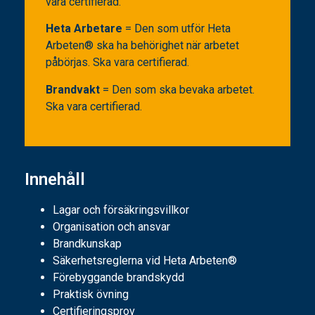
vara certifierad.
Heta Arbetare
= Den som utför Heta
Arbeten® ska ha behörighet när arbetet
påbörjas. Ska vara certifierad.
Brandvakt
= Den som ska bevaka arbetet.
Ska vara certifierad.
Innehåll
Lagar och försäkringsvillkor
Organisation och ansvar
Brandkunskap
Säkerhetsreglerna vid Heta Arbeten®
Förebyggande brandskydd
Praktisk övning
Certifieringsprov